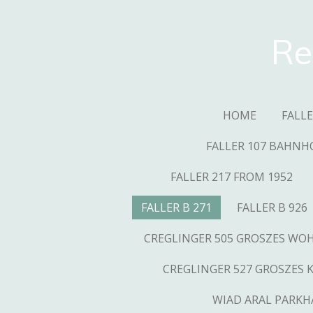
Skip
to
Re
main
content
HOME
FALL
FALLER 107 BAHNH
FALLER 217 FROM 1952
FALLER B 271
FALLER B 926
CREGLINGER 505 GROSZES W
CREGLINGER 527 GROSZES 
WIAD ARAL PARKH