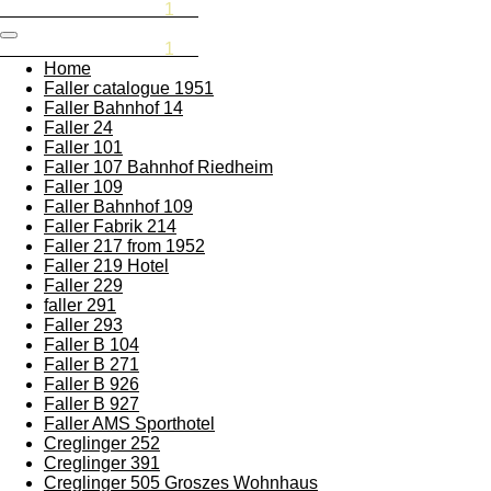
Rememberthesixties
1
87
Skip
to
Rememberthesixties
1
87
main
Home
content
Faller catalogue 1951
Faller Bahnhof 14
Faller 24
Faller 101
Faller 107 Bahnhof Riedheim
Faller 109
Faller Bahnhof 109
Faller Fabrik 214
Faller 217 from 1952
Faller 219 Hotel
Faller 229
faller 291
Faller 293
Faller B 104
Faller B 271
Faller B 926
Faller B 927
Faller AMS Sporthotel
Creglinger 252
Creglinger 391
Creglinger 505 Groszes Wohnhaus