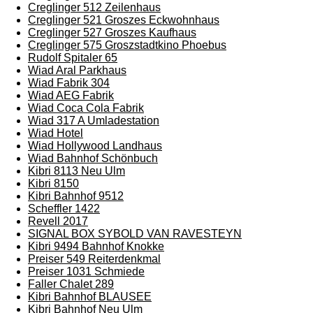
Creglinger 512 Zeilenhaus
Creglinger 521 Groszes Eckwohnhaus
Creglinger 527 Groszes Kaufhaus
Creglinger 575 Groszstadtkino Phoebus
Rudolf Spitaler 65
Wiad Aral Parkhaus
Wiad Fabrik 304
Wiad AEG Fabrik
Wiad Coca Cola Fabrik
Wiad 317 A Umladestation
Wiad Hotel
Wiad Hollywood Landhaus
Wiad Bahnhof Schönbuch
Kibri 8113 Neu Ulm
Kibri 8150
Kibri Bahnhof 9512
Scheffler 1422
Revell 2017
SIGNAL BOX SYBOLD VAN RAVESTEYN
Kibri 9494 Bahnhof Knokke
Preiser 549 Reiterdenkmal
Preiser 1031 Schmiede
Faller Chalet 289
Kibri Bahnhof BLAUSEE
Kibri Bahnhof Neu Ulm