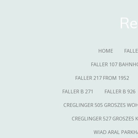
Skip
to
Re
main
content
HOME
FALL
FALLER 107 BAHNH
FALLER 217 FROM 1952
FALLER B 271
FALLER B 926
CREGLINGER 505 GROSZES W
CREGLINGER 527 GROSZES 
WIAD ARAL PARKH